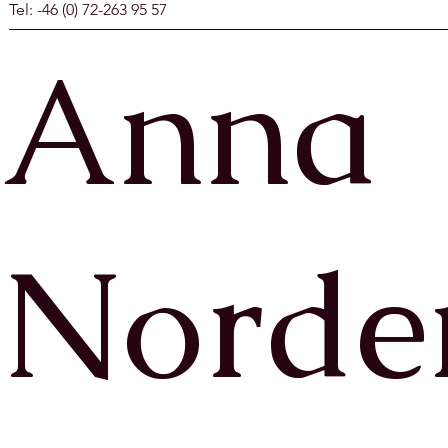
Tel: -46 (0) 72-263 95 57
Anna
Norde