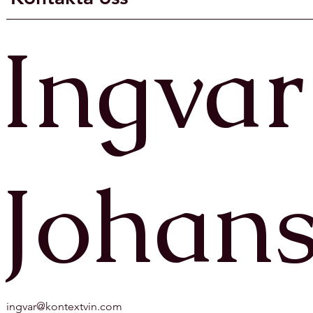
Ingvar
Johan
ingvar@kontextvin.com