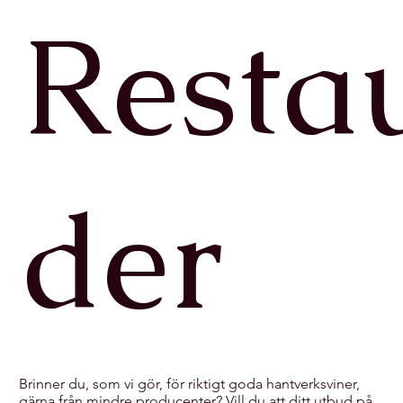
Resta
der
Brinner du, som vi gör, för riktigt goda hantverksviner,
gärna från mindre producenter? Vill du att ditt utbud på